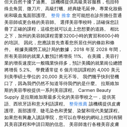
但大自然干擾了迪奧。 該機構提供高級美容服務，包括特
殊去角質、微刀片、高級打蠟、經典睫毛延伸、專業化妝藝
術和吸血鬼面部護理。
整骨 推拿
您可能想在診所擔任普通
美容師或更合格的美容師。 選擇美容學校時，請確保您註
冊了正確的課程，這樣您就可以走上您想要的道路。 相比
之下，加州的美容師課程需要3200小時的實習和600小時
的培訓。 因此，您應該首先查看您所居住州的條款和條
件。 根據美國勞工統計局的數據，2018 年至 2028 年間，
所有美容師的就業人數預計將增長 11%。 在美國，美容行
業的增長速度比一般職業快得多，預計美國的就業崗位總體
將增長 5.2%。 學費通常從 6 個月培訓課程的 4,000 美元
到美學碩士學位的 20,000 美元不等。 我們幾乎快到登機
口了，因為我們仍然不知道等待我們的是什麼。 拉斯維加
斯的美容學校提供一系列美容課程。 Carmen Beauty
Supply 是拉斯維加斯最多元化的美容學校之一，提供英
語、西班牙語和意大利語課程。
整骨推薦
該機構提供皮膚
護理、面部護理、睫毛染色和燙髮、染髮和現代美髮課程。
如果您有興趣入讀該學院，您可以在學校的網站上找到有關
其美容課程和申請日期的信息。 美容師進行各種美容皮膚