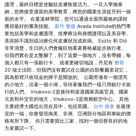
護理，最終目標是使皺紋皮膚恢復活力。 一旦入學施泰
納，您將接受適當的美學教育，將您的職業生涯提升到一個
新的水平。 在曼達林學院，您可以通過全面而嚴格的課程
獲得最好的審美技能。
新竹 整復
Aveda Institute的熱門專
業包括美學和皮膚護理、按摩療法和身體護理以及美容學。
美容師不識別或治療任何皮膚狀況或疾病。 Eszto 和 Dió
非常清楚，生日的人們會瘋狂地看著賽格威徒步旅行者。
但我們實在是太蹩腳了，到了這麼一個地方，沒有帶錢，每
個人都只有一張銀行卡。 或者更確切地說，丹尼有
整骨
20 瑞士法郎，但我們沒有嘗試在公園的自助餐廳里花它，
因為那裡只收現金的牌子是開放的。 公園旁邊有一個漂亮
的小地方，沿著一個小湖，等待著像我們一樣只用銀行卡旅
行的人們。 Vnukovo-2是接待和派遣國家高級官員、國家
元首和外交官的地方，Vnukovo-3是商務航空中心。 其他
主要經濟大國也出現在其中，包括英國。
台中 推拿
在最便
宜的一端，你會發現南美、非洲、亞洲部分地區和東歐的價
格有所下降。 你只需要貨比三家，找到一個信譽良好的地
方來嘗試一下。