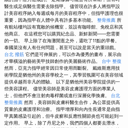
醫生或足病醫生需要去除指甲。 儘管現在許多人將指甲設
計美容程序納入每週或每月的美容程序中，但指甲護理也很
重要，因為指甲在人體中具有許多基本功能。
整骨推薦
所
有航站樓均設有寬敞的候機室，並設有咖啡館、免稅店和其
他商店。 在這裡您可以購買紀念品、新鮮新聞——您需要
的一切。 早上除了在海灘閒逛之外，還吃了11點的早餐。
泰國菜沒有人有任何問題，甚至可以說是當天的重頭戲。
台北 撥筋
它們是可伸展的，可以作為優秀的畫布，展示由
才華橫溢的藝術美甲技師創作的美麗藝術作品。
台中 整復
然而，亞克力指甲經常因日常使用而斷裂。 戴維斯應用技
術學院是猶他州的美容學校之一，其學習氛圍可在美容領域
提供卓越而非凡的體驗。 以下是猶他州美容學院提供的一
些美容課程。 儘管美容師是美容皮膚護理方面的專業人
士，但他們不會注射肉毒桿菌或進行深層化學換膚。
台北
整骨推薦
然而，美容師與皮膚科醫生合作，為公眾提供高
質量的皮膚護理和治療。 指甲增厚和向內生長通常是由指
甲真菌感染引起的，但牛皮癬和反應性關節炎也可能起到一
定作用。 早上，除了丹尼之外，我們四個人都要去潛水，