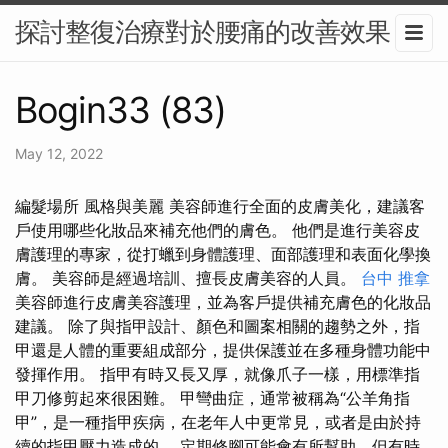
探討整復治療對於腰痛的改善效果
Bogin33 (83)
May 12, 2022
編髮場所 風格與美麗 美容師進行全面的皮膚美化，建議客
戶使用哪些化妝品來補充他們的膚色。 他們是進行美容皮
膚護理的專家，從打蠟到身體護理、面部護理和表面化學換
膚。 美容師是經過培訓、擅長皮膚美容的人員。
台中 推拿
美容師進行皮膚美容護理，並為客戶提供補充膚色的化妝品
建議。 除了與指甲設計、顏色和圖案相關的趨勢之外，指
甲還是人體的重要組成部分，提供保護並在多種身體功能中
發揮作用。 指甲有時又長又厚，就像爪子一樣，用標準指
甲刀修剪起來很困難。 甲彎曲症，通常被稱為“公羊角指
甲”，是一種指甲疾病，在老年人中更常見，或者是由於持
續的指甲壓力造成的。 定期修腳可能會有所幫助，但有時